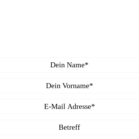
age zu unseren Leistungen oder wünschst ein persönliches Be
t aufnimmst. Ruf uns an, schreibe uns eine E-Mail oder kont
earbeiten Deine Anfrage schnellst­möglich und melden uns be
Diving Solutions? Ich freue mich über eine positive Bewertun